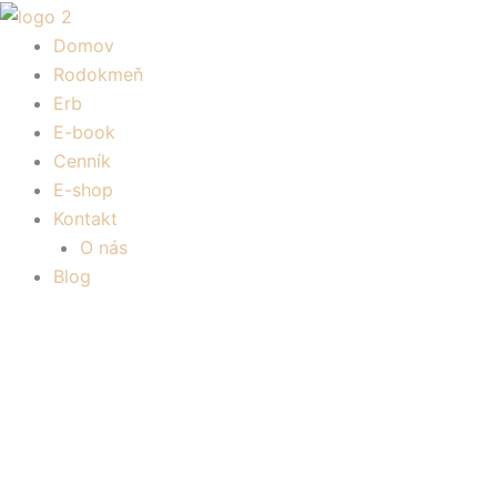
Preskočiť
množstvo
Price
na
Darčekový
range:
Domov
obsah
poukaz
500,00 €
Rodokmeň
through
Erb
1200,00 €
E-book
Cenník
E-shop
Kontakt
O nás
Blog