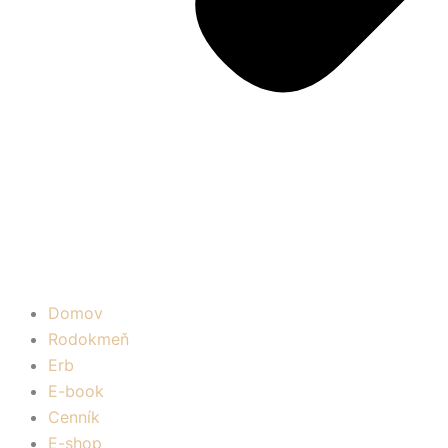
Domov
Rodokmeň
Erb
E-book
Cenník
E-shop